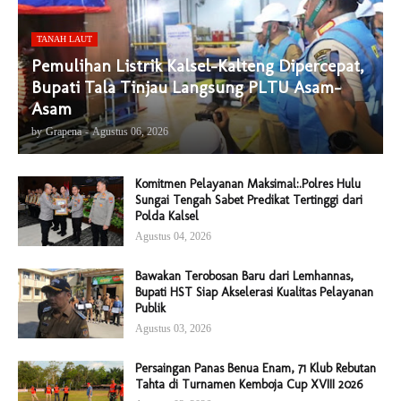
TANAH LAUT
Pemulihan Listrik Kalsel-Kalteng Dipercepat,
Bupati Tala Tinjau Langsung PLTU Asam-
Asam
by
Grapena
-
Agustus 06, 2026
Komitmen Pelayanan Maksimal:.Polres Hulu
Sungai Tengah Sabet Predikat Tertinggi dari
Polda Kalsel
Agustus 04, 2026
Bawakan Terobosan Baru dari Lemhannas,
Bupati HST Siap Akselerasi Kualitas Pelayanan
Publik
Agustus 03, 2026
Persaingan Panas Benua Enam, 71 Klub Rebutan
Tahta di Turnamen Kemboja Cup XVIII 2026