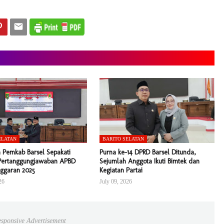
ELATAN
BARITO SELATAN
 Pemkab Barsel Sepakati
Purna ke-14 DPRD Barsel Ditunda,
Pertanggungjawaban APBD
Sejumlah Anggota Ikuti Bimtek dan
ggaran 2025
Kegiatan Partai
26
July 09, 2026
sponsive Advertisement