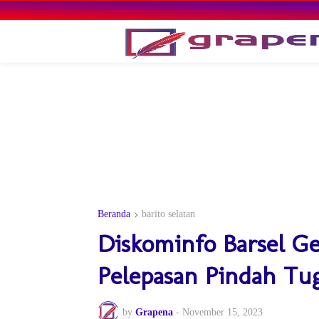
Beranda
barito selatan
Diskominfo Barsel Gel
Pelepasan Pindah Tu
by
Grapena
-
November 15, 2023