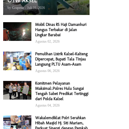
OTW AKSEL
by
Grapena
-
Juli 31, 2026
Mobil Dinas RS Haji Damanhuri
Hangus Terbakar di Jalan
Lingkar Barabai
Agustus 02, 2026
Pemulihan Listrik Kalsel-Kalteng
Dipercepat, Bupati Tala Tinjau
Langsung PLTU Asam-Asam
Agustus 06, 2026
Komitmen Pelayanan
Maksimal:.Polres Hulu Sungai
Tengah Sabet Predikat Tertinggi
dari Polda Kalsel
Agustus 04, 2026
Wakalemdiklat Polri Serahkan
Hibah Masjid Hj. Siti Mariam,
Perkuat Sinergi dengan Pemkab