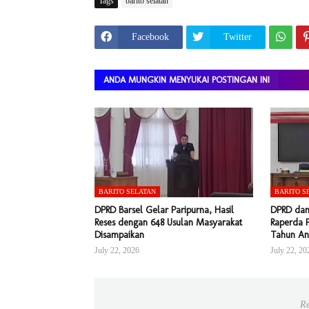
Tags
barito selatan
Facebook
Twitter
ANDA MUNGKIN MENYUKAI POSTINGAN INI
BARITO SELATAN
BARITO S
DPRD Barsel Gelar Paripurna, Hasil
DPRD dan
Reses dengan 648 Usulan Masyarakat
Raperda 
Disampaikan
Tahun An
July 22, 2026
July 22, 20
Re