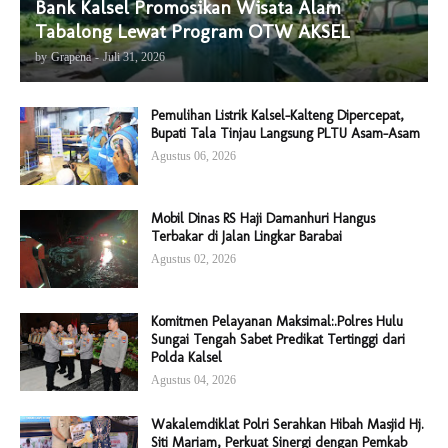
Bank Kalsel Promosikan Wisata Alam
Tabalong Lewat Program OTW AKSEL
by
Grapena
-
Juli 31, 2026
Pemulihan Listrik Kalsel-Kalteng Dipercepat,
Bupati Tala Tinjau Langsung PLTU Asam-Asam
Agustus 06, 2026
Mobil Dinas RS Haji Damanhuri Hangus
Terbakar di Jalan Lingkar Barabai
Agustus 02, 2026
Komitmen Pelayanan Maksimal:.Polres Hulu
Sungai Tengah Sabet Predikat Tertinggi dari
Polda Kalsel
Agustus 04, 2026
Wakalemdiklat Polri Serahkan Hibah Masjid Hj.
Siti Mariam, Perkuat Sinergi dengan Pemkab