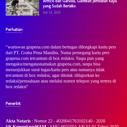
Armco dan Garuda, Gantikan Jembatan Kayu
yang Sudah Berisiko
Juli 14, 2026
Perhatian
"wartawan grapena.com dalam bertugas dilengkapi kartu pers
dari PT. Graha Pena Mandira. Nama pemegang kartu pers
grapena.com tercantum di box redaksi. Siapa pun yang
mengaku/mengatasnamakan grapena.com, tanpa bisa
menunjukkan surat tugas/kartu pers atau namanya tidak
tercantum di box redaksi, agar ditolak /dilaporkan ke
redaksi/perusahaan atau melalui nomor telepon yang tertera di
box redaksi"
Penerbit
Akta Notaris
: Nomor 22 - 4020041763102140 - 2020
SK KemenkumHAM
: AHU-0021051.AH.01.01.Tahun 2020