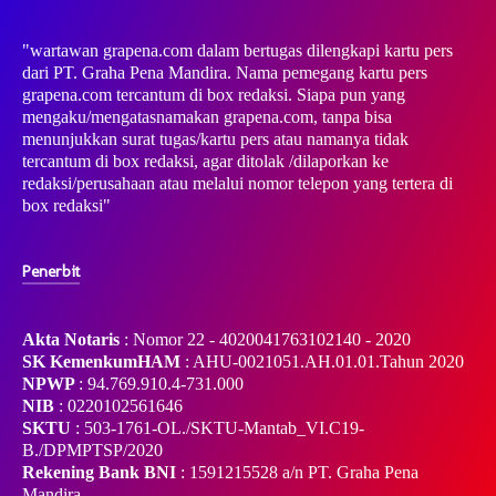
"wartawan grapena.com dalam bertugas dilengkapi kartu pers
dari PT. Graha Pena Mandira. Nama pemegang kartu pers
grapena.com tercantum di box redaksi. Siapa pun yang
mengaku/mengatasnamakan grapena.com, tanpa bisa
menunjukkan surat tugas/kartu pers atau namanya tidak
tercantum di box redaksi, agar ditolak /dilaporkan ke
redaksi/perusahaan atau melalui nomor telepon yang tertera di
box redaksi"
Penerbit
Akta Notaris
: Nomor 22 - 4020041763102140 - 2020
SK KemenkumHAM
: AHU-0021051.AH.01.01.Tahun 2020
NPWP
: 94.769.910.4-731.000
NIB
: 0220102561646
SKTU
: 503-1761-OL./SKTU-Mantab_VI.C19-
B./DPMPTSP/2020
Rekening Bank BNI
: 1591215528 a/n PT. Graha Pena
Mandira