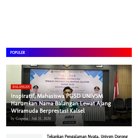
POPULER
BALANGAN
Inspiratif, Mahasiswa PGSD UNIVSM
Harumkan Nama Balangan Lewat Ajang
Wiramuda Berprestasi Kalsel
by
Grapena
-
Juli 31, 2026
Tekankan Pengalaman Nyata, Univsm Dorong