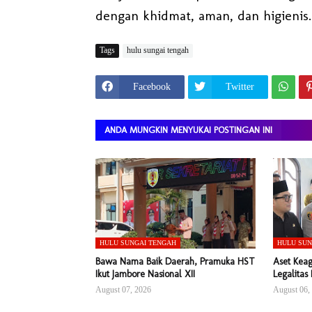
dengan khidmat, aman, dan higienis.
Tags
hulu sungai tengah
Facebook
Twitter
ANDA MUNGKIN MENYUKAI POSTINGAN INI
HULU SUNGAI TENGAH
HULU SUN
Bawa Nama Baik Daerah, Pramuka HST
Aset Keag
Ikut Jambore Nasional XII
Legalitas
August 07, 2026
August 06,