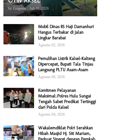
OTW AKSEL
by
Grapena
-
Juli 31, 2026
Mobil Dinas RS Haji Damanhuri
Hangus Terbakar di Jalan
Lingkar Barabai
Agustus 02, 2026
Pemulihan Listrik Kalsel-Kalteng
Dipercepat, Bupati Tala Tinjau
Langsung PLTU Asam-Asam
Agustus 06, 2026
Komitmen Pelayanan
Maksimal:.Polres Hulu Sungai
Tengah Sabet Predikat Tertinggi
dari Polda Kalsel
Agustus 04, 2026
Wakalemdiklat Polri Serahkan
Hibah Masjid Hj. Siti Mariam,
Perkuat Sinergi dengan Pemkab