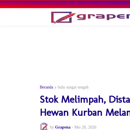
Beranda
hulu sungai tengah
Stok Melimpah, Dist
Hewan Kurban Mela
by
Grapena
-
Mei 20, 2026