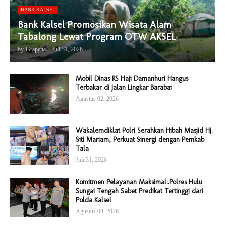
BANK KALSEL
Bank Kalsel Promosikan Wisata Alam
Tabalong Lewat Program OTW AKSEL
by
Grapena
-
Juli 31, 2026
Mobil Dinas RS Haji Damanhuri Hangus
Terbakar di Jalan Lingkar Barabai
Agustus 02, 2026
Wakalemdiklat Polri Serahkan Hibah Masjid Hj.
Siti Mariam, Perkuat Sinergi dengan Pemkab
Tala
Juli 31, 2026
Komitmen Pelayanan Maksimal:.Polres Hulu
Sungai Tengah Sabet Predikat Tertinggi dari
Polda Kalsel
Agustus 04, 2026