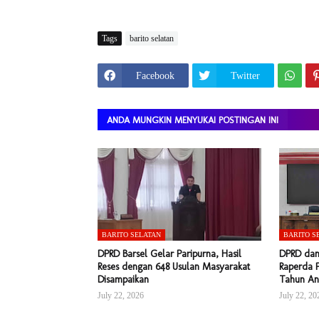
Tags
barito selatan
Facebook
Twitter
ANDA MUNGKIN MENYUKAI POSTINGAN INI
BARITO SELATAN
BARITO S
DPRD Barsel Gelar Paripurna, Hasil
DPRD dan
Reses dengan 648 Usulan Masyarakat
Raperda 
Disampaikan
Tahun An
July 22, 2026
July 22, 20