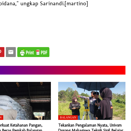
pidana," ungkap Sarinandi.[martino]
N
BALANGAN
erkuat Ketahanan Pangan,
Tekankan Pengalaman Nyata, Univsm
 Beras Pemkab Balangan
Dorong Mahasiswa Teknik Sipil Belajar