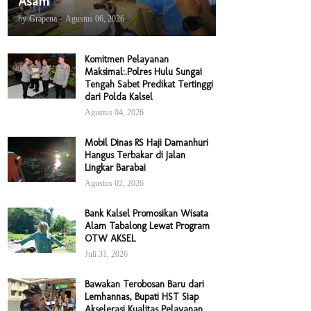
Asam
by
Grapena
-
Agustus 06, 2026
Komitmen Pelayanan
Maksimal:.Polres Hulu Sungai
Tengah Sabet Predikat Tertinggi
dari Polda Kalsel
Agustus 04, 2026
Mobil Dinas RS Haji Damanhuri
Hangus Terbakar di Jalan
Lingkar Barabai
Agustus 02, 2026
Bank Kalsel Promosikan Wisata
Alam Tabalong Lewat Program
OTW AKSEL
Juli 31, 2026
Bawakan Terobosan Baru dari
Lemhannas, Bupati HST Siap
Akselerasi Kualitas Pelayanan