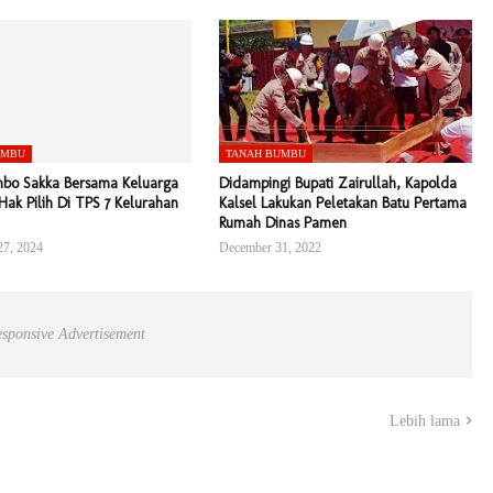
UMBU
TANAH BUMBU
bo Sakka Bersama Keluarga
Didampingi Bupati Zairullah, Kapolda
Hak Pilih Di TPS 7 Kelurahan
Kalsel Lakukan Peletakan Batu Pertama
Rumah Dinas Pamen
7, 2024
December 31, 2022
sponsive Advertisement
Lebih lama