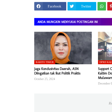
Facebook
Twitter
ANDA MUNGKIN MENYUKAI POSTINGAN INI
BARITO TIMUR
DPRD KAL
Jaga Kondusivitas Daerah, ASN
Support 
Diingatkan tak Ikut Politik Praktis
Kaltim Do
Mulawar
October 25, 2024
December 0
Re