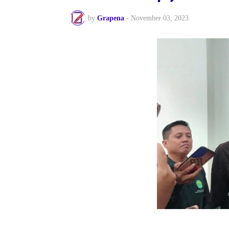
by
Grapena
-
November 03, 2023