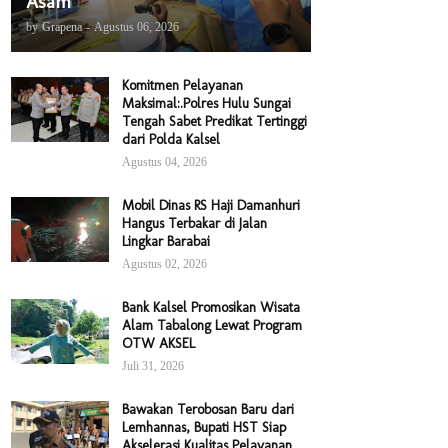
Asam
by
Grapena
-
Agustus 06, 2026
Komitmen Pelayanan
Maksimal:.Polres Hulu Sungai
Tengah Sabet Predikat Tertinggi
dari Polda Kalsel
Agustus 04, 2026
Mobil Dinas RS Haji Damanhuri
Hangus Terbakar di Jalan
Lingkar Barabai
Agustus 02, 2026
Bank Kalsel Promosikan Wisata
Alam Tabalong Lewat Program
OTW AKSEL
Juli 31, 2026
Bawakan Terobosan Baru dari
Lemhannas, Bupati HST Siap
Akselerasi Kualitas Pelayanan