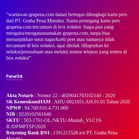
"wartawan grapena.com dalam bertugas dilengkapi kartu pers
dari PT. Graha Pena Mandira. Nama pemegang kartu pers
grapena.com tercantum di box redaksi. Siapa pun yang
mengaku/mengatasnamakan grapena.com, tanpa bisa
menunjukkan surat tugas/kartu pers atau namanya tidak
tercantum di box redaksi, agar ditolak /dilaporkan ke
redaksi/perusahaan atau melalui nomor telepon yang tertera di
box redaksi"
Penerbit
Akta Notaris
: Nomor 22 - 4020041763102140 - 2020
SK KemenkumHAM
: AHU-0021051.AH.01.01.Tahun 2020
NPWP
: 94.769.910.4-731.000
NIB
: 0220102561646
SKTU
: 503-1761-OL./SKTU-Mantab_VI.C19-
B./DPMPTSP/2020
Rekening Bank BNI
: 1591215528 a/n PT. Graha Pena
Mandira