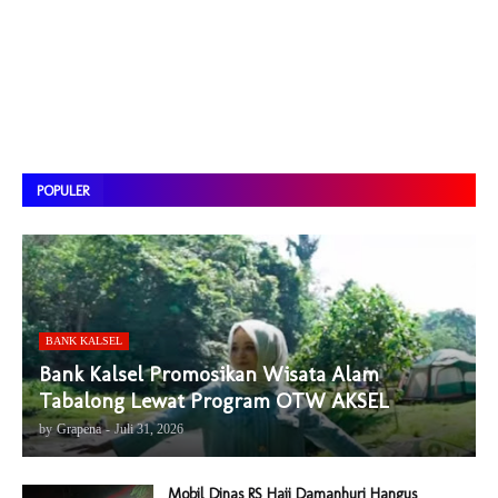
POPULER
BANK KALSEL
Bank Kalsel Promosikan Wisata Alam
Tabalong Lewat Program OTW AKSEL
by
Grapena
-
Juli 31, 2026
Mobil Dinas RS Haji Damanhuri Hangus