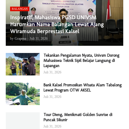
BALANGAN
Inspiratif, Mahasiswa PGSD UNIVSM
Harumkan Nama Balangan Lewat Ajang
Wiramuda Berprestasi Kalsel
by
Grapena
-
Juli 31, 2026
Tekankan Pengalaman Nyata, Univsm Dorong
Mahasiswa Teknik Sipil Belajar Langsung di
Lapangan
Juli 31, 2026
Bank Kalsel Promosikan Wisata Alam Tabalong
Lewat Program OTW AKSEL
Juli 31, 2026
Tour Dieng, Menikmati Golden Sunrise di
Puncak Sikunir
Juli 31, 2026