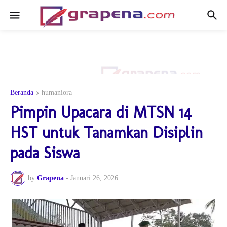
Beranda
humaniora
Pimpin Upacara di MTSN 14
HST untuk Tanamkan Disiplin
pada Siswa
by
Grapena
-
Januari 26, 2026